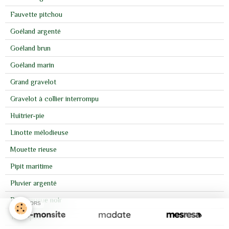
Fauvette pitchou
Goéland argenté
Goéland brun
Goéland marin
Grand gravelot
Gravelot à collier interrompu
Huîtrier-pie
Linotte mélodieuse
Mouette rieuse
Pipit maritime
Pluvier argenté
Rougequeue noir
SPONSORS
Tarier pâtre