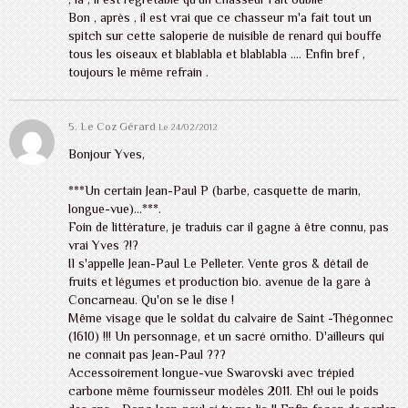
Bon , après , il est vrai que ce chasseur m'a fait tout un
spitch sur cette saloperie de nuisible de renard qui bouffe
tous les oiseaux et blablabla et blablabla .... Enfin bref ,
toujours le même refrain .
5. Le Coz Gérard
Le 24/02/2012
Bonjour Yves,
***Un certain Jean-Paul P (barbe, casquette de marin,
longue-vue)...***.
Foin de littérature, je traduis car il gagne à être connu, pas
vrai Yves ?!?
Il s'appelle Jean-Paul Le Pelleter. Vente gros & détail de
fruits et légumes et production bio. avenue de la gare à
Concarneau. Qu'on se le dise !
Même visage que le soldat du calvaire de Saint -Thégonnec
(1610) !!! Un personnage, et un sacré ornitho. D'ailleurs qui
ne connait pas Jean-Paul ???
Accessoirement longue-vue Swarovski avec trépied
carbone même fournisseur modèles 2011. Eh! oui le poids