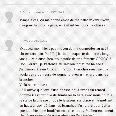
3. MLB Lapoussed
Le 23/02/2012
sympa Yves, ça me donne envie de me balader vers l'Aven,
rive gauche pour la grue, en évitant les jours de chasse
4. Yves
Le 24/02/2012
Excusez moi , hier , pas moyen de me connecter au net !!
Un certain Jean-Paul P ( barbe , casquette de marin , longue
vue ) ... M'a aussi beaucoup parlé de ces fameux GROCC !!
Bon Gérard , je t'attends au Trévoux pour une balade !
J'ai demandé à un Grocc ... Pardon à un chasseur , se que
voulait dire ce genre de connerie avec un renard dans les
branches .
Voilà sa réponse :
- " Il arrive que lors d'une chasse nous tirons un renard ,
comme il est difficile de trimballer la bête avec nous pour le
reste de la chasse , nous le laissons sur place en le mettant
en hauteur coincé dans les branches d'un arbre pour éviter
que les chiens ne bouffent notre renard .... Malheureusement
, là , il est regretable qu'un chasseur l'ait oublié "