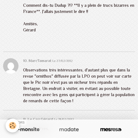
Comment dis-tu Dudup ?!? **Il y a plein de trucs bizarres en
France**. J'allais justement le dire !!
Amitiés,
Gérard
10.
MarcTamarat
Le 27/02/2012
Observations très intéressantes, d'autant plus que dans la
revue "ornithos" diffusée par la LPO on peut voir sur carte
que le Pic noir n'est pas un nicheur très répandu en
Bretagne. Un endroit à visiter, en évitant au possible toute
rencontre avec les gens qui participent à gérer la population
de renards de cette façon !
11. Le Coz Gérard
Le 28/02/2012
SPONSORS
Bonjour Yves,