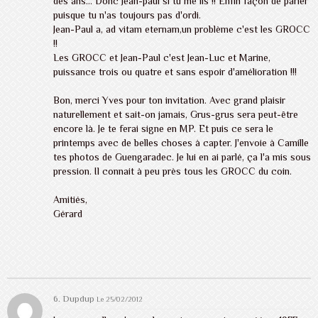
des ans... Donc Jean-paul si tu me lis !! Enfin façon de parler
puisque tu n'as toujours pas d'ordi.
Jean-Paul a, ad vitam eternam,un problème c'est les GROCC
!!
Les GROCC et Jean-Paul c'est Jean-Luc et Marine,
puissance trois ou quatre et sans espoir d'amélioration !!!
Bon, merci Yves pour ton invitation. Avec grand plaisir
naturellement et sait-on jamais, Grus-grus sera peut-être
encore là. Je te ferai signe en MP. Et puis ce sera le
printemps avec de belles choses à capter. J'envoie à Camille
tes photos de Guengaradec. Je lui en ai parlé, ça l'a mis sous
pression. Il connait à peu près tous les GROCC du coin.
Amitiés,
Gérard
6. Dupdup
Le 25/02/2012