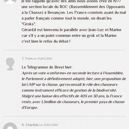
Je me rappelle qu'avec des amis nous avions créé en 1977
une section locale du ROC (Rassemblement des Opposants
à la Chasse) à Besançon. Les Francs-comtois ayant du mal
à parler français comme tout le monde, on disait les
"Groks".
Gérard,il est bienvenu le parallèle avec Jean-Luc et Marine
car s'il y a un point commun entre un grok et la Marine
c'est bien le refus du débat !
7. Yves
Le 25/02/2012
Le Télégramme de Brest hier:
Après un vote «conforme» en seconde lecture à l'Assemblée,
le Parlement a définitivement adopté, hier, une proposition de
loi UMP sur la chasse, qui reconnaît le rôle des chasseurs
comme instrument efficace de gestion de la biodiversité.
Malgré une baisse des effectifs de 40% en 30 ans, la France
reste, avec 1,3million de chasseurs, le premier pays de chasse
d'Europe.
8. Dupdup
Le 25/02/2012