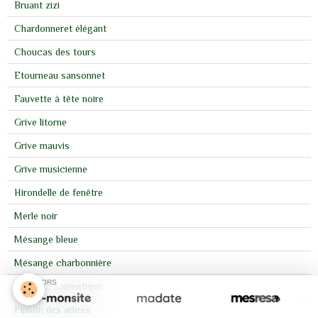
Bruant zizi
Chardonneret élégant
Choucas des tours
Etourneau sansonnet
Fauvette à tête noire
Grive litorne
Grive mauvis
Grive musicienne
Hirondelle de fenêtre
Merle noir
Mésange bleue
Mésange charbonnière
SPONSORS
Moineau domestique
Pinson des arbres