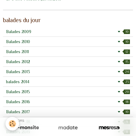
balades du jour
Balades 2009
10
Balades 2010
10
Balades 2011
12
Balades 2012
15
Balades 2013
24
balades 2014
23
Balades 2015
20
Balades 2016
18
Balades 2017
10
SPONSORS
Balades 2018
9
Balades 2019
8