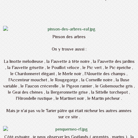
Pinson des arbres
On y trouve aussi :
La linotte mélodieuse , la Fauvette à tête noire , la Fauvette des jardins
, la Fauvette grisette , le Pouillot véloce , le Pic vert , le Pic épeiche ,
le Chardonneret élégant , le Merle noir , l'Alouette des champs ,
l'Accenteur mouchet , le Rougegorge , la Corneille noire , la Buse
variable , le Faucon crécerelle , le Pigeon ramier , le Gobemouche gris ,
le Geai des chènes , la Bergeronnette grise , la Sittelle torchepot ,
l'Hirondelle rustique , le Martinet noir , le Martin pêcheur .
Mais je n'ai pas vu le Tarier pâtre qui était nicheur les autres années
sur ce site .
Côté estuaire , je peux observer les Goélands ( argentés , marins ) , la