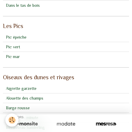
Dans le tas de bois
Les Pics
Pic épeiche
Pic vert
Pic mar
Oiseaux des dunes et rivages
Aigrette garzette
Alouette des champs
Barge rousse
Bécasseau minute
SPONSORS
Bécasseau Sanderling