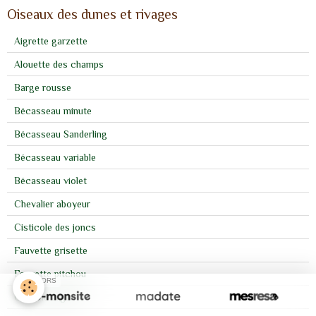
Oiseaux des dunes et rivages
Aigrette garzette
Alouette des champs
Barge rousse
Bécasseau minute
Bécasseau Sanderling
Bécasseau variable
Bécasseau violet
Chevalier aboyeur
Cisticole des joncs
Fauvette grisette
Fauvette pitchou
SPONSORS
Goéland argenté