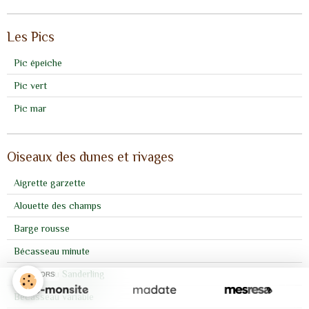
Les Pics
Pic épeiche
Pic vert
Pic mar
Oiseaux des dunes et rivages
Aigrette garzette
Alouette des champs
Barge rousse
Bécasseau minute
Bécasseau Sanderling
SPONSORS
Bécasseau variable