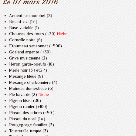
Le 07 mars 2016
Accenteur mouchet (2)
Bruant zizi (1♂)
Buse variable (1)
Choucas des tours (+20)
Niche
Corneille noire (6)
Etourneau sansonnet (+500)
Goéland argenté (+30)
Grive musicienne (2)
Héron garde-boeufs (18)
Merle noir (3♀et3♂)
Mésange bleue (8)
Mésange charbonnière (4)
Moineau domestique (6)
Pie bavarde (2)
Niche
Pigeon biset (20)
Pigeon ramier (+100)
Pinson des arbres (+50 )
Pinson du nord (1♀)
Rougegorge famillier (2)
Tourterelle turque (2)