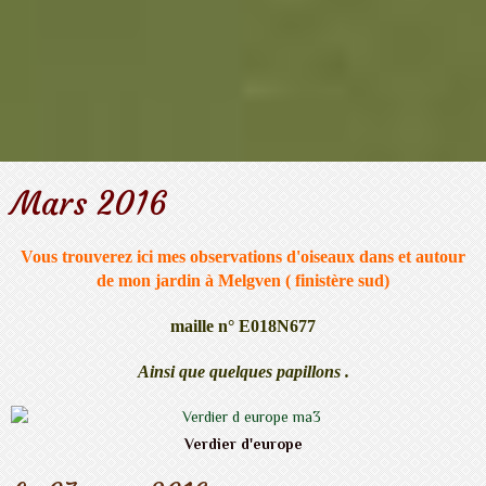
Mars 2016
Vous trouverez ici mes observations d'oiseaux dans et autour
de mon jardin à Melgven ( finistère sud)
maille n° E018N677
Ainsi que quelques papillons .
Verdier d'europe