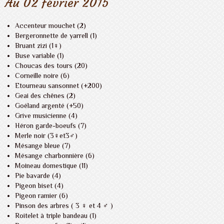
Au 02 février 2015
Accenteur mouchet (2)
Bergeronnette de yarrell (1)
Bruant zizi (1♀)
Buse variable (1)
Choucas des tours (20)
Corneille noire (6)
Etourneau sansonnet (+200)
Geai des chênes (2)
Goéland argenté (+50)
Grive musicienne (4)
Héron garde-boeufs (7)
Merle noir (3♀et3♂)
Mésange bleue (7)
Mésange charbonnière (6)
Moineau domestique (11)
Pie bavarde (4)
Pigeon biset (4)
Pigeon ramier (6)
Pinson des arbres ( 3 ♀ et 4 ♂ )
Roitelet à triple bandeau (1)