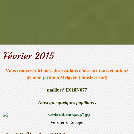
Février 2015
Vous trouverez ici mes observations d'oiseaux dans et autour
de mon jardin à Melgven ( finistère sud)
maille n° E018N677
Ainsi que quelques papillons .
Verdier d'Europe