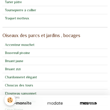
Tarier pâtre
Tournepierre à collier
Traquet motteux
Oiseaux des parcs et jardins , bocages
Accenteur mouchet
Bouvreuil pivoine
Bruant jaune
Bruant zizi
Chardonneret élégant
Choucas des tours
Etourneau sansonnet
SPONSORS
Fauvette à tête noire
Grive litorne