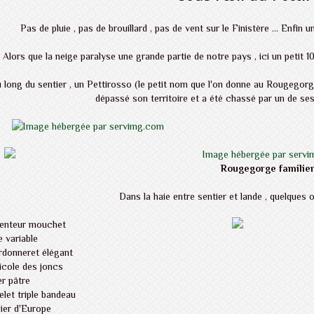
Pas de pluie , pas de brouillard , pas de vent sur le Finistère ... Enfin
Alors que la neige paralyse une grande partie de notre pays , ici un petit 10
 long du sentier , un Pettirosso (le petit nom que l'on donne au Rougegorge
dépassé son territoire et a été chassé par un de s
Rougegorge familie
Dans la haie entre sentier et lande , quelques 
enteur mouchet
 variable
donneret élégant
icole des joncs
er pâtre
elet triple bandeau
ier d'Europe