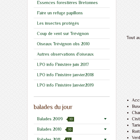
Essences forestières Bretonnes
Faire un refuge papillons
Les insectes protégés
Coup de vent sur Trévignon
Tout au
Oiseaux Trévignon obs 2010
Autres observations d'oiseaux
LPO info Finistère juin 2017
LPO info Finistère janvier2018
LPO info Finistère Janvier2019
Acc
balades du jour
Buse
Char
Balades 2009
Cist
10
Tari
Balades 2010
10
Roit
Verd
Balades 2011
12