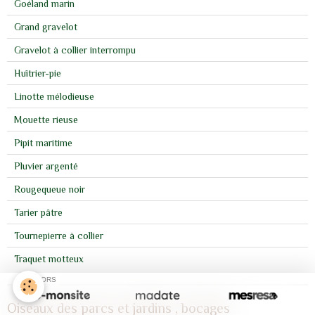
Goéland marin
Grand gravelot
Gravelot à collier interrompu
Huîtrier-pie
Linotte mélodieuse
Mouette rieuse
Pipit maritime
Pluvier argenté
Rougequeue noir
Tarier pâtre
Tournepierre à collier
Traquet motteux
SPONSORS
Oiseaux des parcs et jardins , bocages