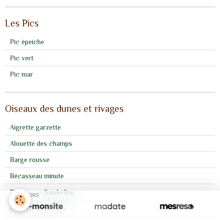
Les Pics
Pic épeiche
Pic vert
Pic mar
Oiseaux des dunes et rivages
Aigrette garzette
Alouette des champs
Barge rousse
Bécasseau minute
Bécasseau Sanderling
SPONSORS
Bécasseau variable