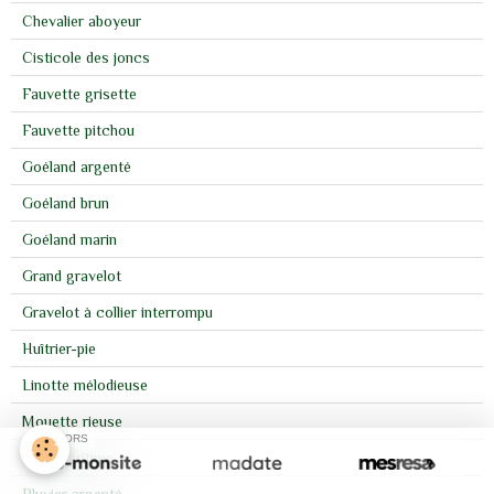
Chevalier aboyeur
Cisticole des joncs
Fauvette grisette
Fauvette pitchou
Goéland argenté
Goéland brun
Goéland marin
Grand gravelot
Gravelot à collier interrompu
Huîtrier-pie
Linotte mélodieuse
Mouette rieuse
SPONSORS
Pipit maritime