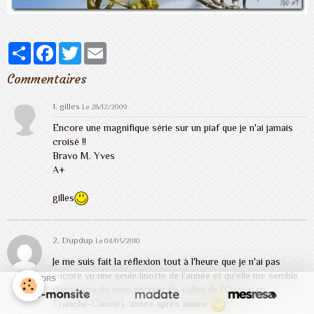
Partager
Facebook
Twitter
Email
Commentaires
1.
gilles
Le 28/12/2009
Encore une magnifique série sur un piaf que je n'ai jamais
croisé !!
Bravo M. Yves
A+
gilles
2.
Dupdup
Le 04/05/2010
Je me suis fait la réflexion tout à l'heure que je n'ai pas
encore vu une seule linotte de l'année et qu'elle me semble
SPONSORS
disparaître de mon secteur (la vallée de l'Ognon en
Franche-Comté), année après année.