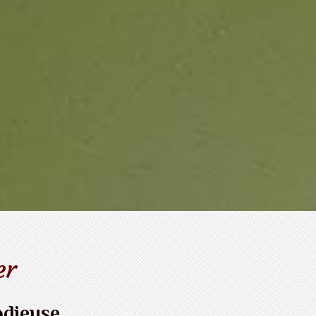
er
odieuse .