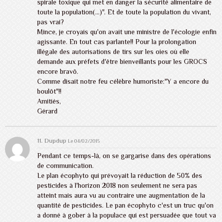
spirale toxique qui met en danger la sécurité alimentaire de
toute la population(...)". Et de toute la population du vivant,
pas vrai?
Mince, je croyais qu'on avait une ministre de l'écologie enfin
agissante. En tout cas parlante!! Pour la prolongation
illégale des autorisations de tirs sur les oies où elle
demande aux préfets d'être bienveillants pour les GROCS
encore bravô.
Comme disait notre feu célèbre humoriste:"Y a encore du
boulôt"!!
Amitiés,
Gérard
11.
Dupdup
Le 04/02/2015
Pendant ce temps-là, on se gargarise dans des opérations
de communication.
Le plan écophyto qui prévoyait la réduction de 50% des
pesticides à l'horizon 2018 non seulement ne sera pas
atteint mais aura vu au contraire une augmentation de la
quantité de pesticides. Le pan écophyto c'est un truc qu'on
a donné à gober à la populace qui est persuadée que tout va