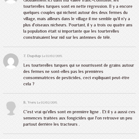
Globalement ici dans ma vallée franc-comtoise, les
tourterelles turques sont en nette régression. Il y a encore
quelques couples qui nichent autour des deux fermes du
village, mais ailleurs dans le village il me semble qu'il n'y a
plus d'oiseaux nicheurs. Pourtant, il y a trois ou quatre ans
la population était si importante que les tourterelles
construisaient leur nid sur les antennes de télé.
7.
Dupdup
Le 02/02/2015
Les tourterelles turques qui se nourrissent de grains autour
des fermes ne sont-elles pas les premières
consommatrices de pesticides, ceci expliquant peut-être
cela ?
8. Yves
Le 02/02/2015
C'est vrai qu'elles sont en première ligne . Et il y a aussi ces
semences traitées aux fongicides que l'on retrouve un peu
partout derrière les tracteurs .