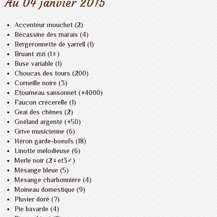
Au 04 janvier 2015
Accenteur mouchet (2)
Bécassine des marais (4)
Bergeronnette de yarrell (1)
Bruant zizi (1♀)
Buse variable (1)
Choucas des tours (200)
Corneille noire (3)
Etourneau sansonnet (+4000)
Faucon crécerelle (1)
Geai des chênes (2)
Goéland argenté (+50)
Grive musicienne (6)
Héron garde-boeufs (18)
Linotte mélodieuse (6)
Merle noir (2♀et3♂)
Mésange bleue (5)
Mésange charbonnière (4)
Moineau domestique (9)
Pluvier doré (7)
Pie bavarde (4)