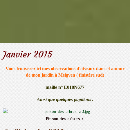
Janvier 2015
Vous trouverez ici mes observations d'oiseaux dans et autour
de mon jardin à Melgven ( finistère sud)
maille n° E018N677
Ainsi que quelques papillons .
Pinson des arbres
♂