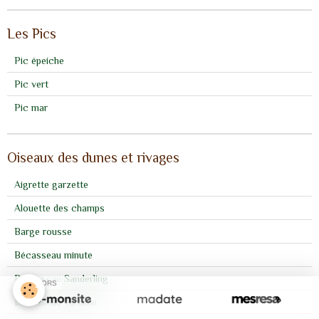
Les Pics
Pic épeiche
Pic vert
Pic mar
Oiseaux des dunes et rivages
Aigrette garzette
Alouette des champs
Barge rousse
Bécasseau minute
Bécasseau Sanderling
SPONSORS
Bécasseau variable