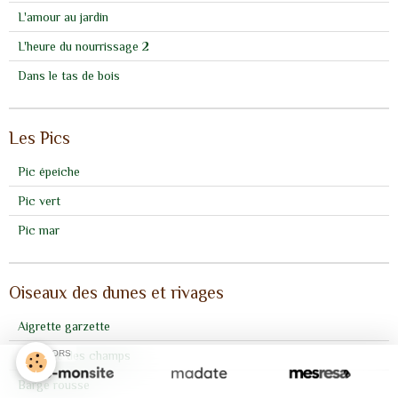
L'amour au jardin
L'heure du nourrissage 2
Dans le tas de bois
Les Pics
Pic épeiche
Pic vert
Pic mar
Oiseaux des dunes et rivages
Aigrette garzette
Alouette des champs
SPONSORS
Barge rousse