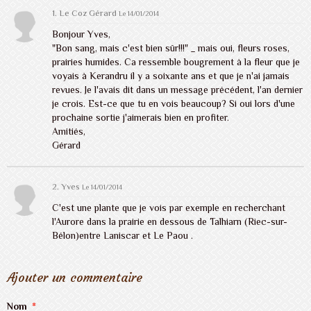
1. Le Coz Gérard
Le 14/01/2014
Bonjour Yves,
"Bon sang, mais c'est bien sûr!!!" _ mais oui, fleurs roses,
prairies humides. Ca ressemble bougrement à la fleur que je
voyais à Kerandru il y a soixante ans et que je n'ai jamais
revues. Je l'avais dit dans un message précédent, l'an dernier
je crois. Est-ce que tu en vois beaucoup? Si oui lors d'une
prochaine sortie j'aimerais bien en profiter.
Amitiés,
Gérard
2. Yves
Le 14/01/2014
C'est une plante que je vois par exemple en recherchant
l'Aurore dans la prairie en dessous de Talhiarn (Riec-sur-
Bélon)entre Laniscar et Le Paou .
Ajouter un commentaire
Nom