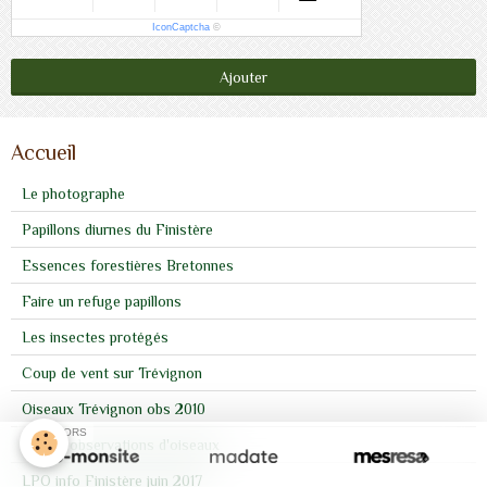
IconCaptcha
©
Ajouter
Accueil
Le photographe
Papillons diurnes du Finistère
Essences forestières Bretonnes
Faire un refuge papillons
Les insectes protégés
Coup de vent sur Trévignon
Oiseaux Trévignon obs 2010
SPONSORS
Autres observations d'oiseaux
LPO info Finistère juin 2017