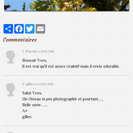
Partager
Facebook
Twitter
Email
Commentaires
1.
Pascal
Le 11/10/2010
Bonsoir Yves,
Il est vrai qu'il est assez craintif mais il reste odorable.
2.
gilles
Le 12/10/2010
Salut Yves,
Un Oiseau si peu photographié et pourtant......
Belle série........
A+
gilles