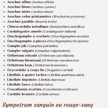
Aeschne affine
(Aeshna affinis)
Aeschne bleue
(Aeshna cyanea )
Aeschne mixte
(
Aeshna mixta)
Aeschne-velue printannière
(
Brachytron pratense)
Aeschne paisible
(Boyeria irene)
Chlorocordulie métallique
(Somatochlora metallica)
Cordulégastre annelé
(
Cordulegaster boltonii
)
Onychogomphe à crochets
(
Onychogomphus uncatus
)
Onychogomphe à pinces
(Onychogomphus forcipatus)
Gomphe joli
(
Gomphus pulchellus)
Gomphe vulgaire
(Gomphus vulgatissimus)
Orthétrum réticulé
(
Orthetrum cancellatum
)
Orthétrum bleuissant
(Orthetrum coerulescens)
Orthétrum brun
(
Orthetrum brunneum
)
Oxycordulie à corps fin
(
Oxygastra curtisii
)
Libellule à quatre taches
(
Libellula quadrimaculata
)
Libellule déprimée
(
Libellula depressa
)
Libellule fauve
(Libellula fulva)
Crocothémis écarlate
(Crocothemis erythraea)
Cordulie bronzée
(Cordulia aenea)
Sympetrum sanguin ou rouge-sang