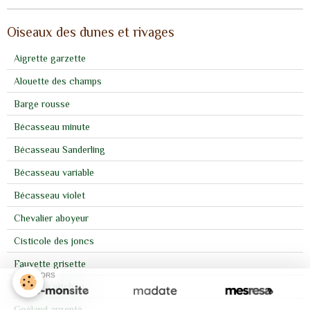
Oiseaux des dunes et rivages
Aigrette garzette
Alouette des champs
Barge rousse
Bécasseau minute
Bécasseau Sanderling
Bécasseau variable
Bécasseau violet
Chevalier aboyeur
Cisticole des joncs
Fauvette grisette
SPONSORS
Fauvette pitchou
Goéland argenté