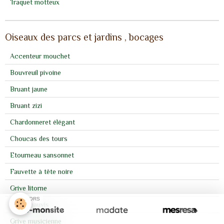
Traquet motteux
Oiseaux des parcs et jardins , bocages
Accenteur mouchet
Bouvreuil pivoine
Bruant jaune
Bruant zizi
Chardonneret élégant
Choucas des tours
Etourneau sansonnet
Fauvette à tête noire
Grive litorne
SPONSORS
Grive mauvis
Grive musicienne