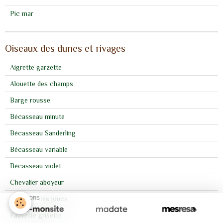
Pic mar
Oiseaux des dunes et rivages
Aigrette garzette
Alouette des champs
Barge rousse
Bécasseau minute
Bécasseau Sanderling
Bécasseau variable
Bécasseau violet
Chevalier aboyeur
Cisticole des joncs
SPONSORS
Fauvette grisette