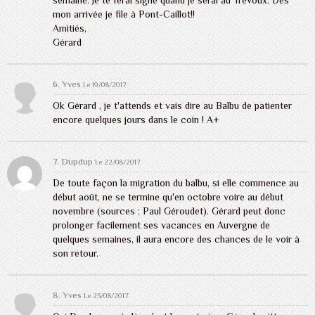
semaine. Je te ferai signe quand je serai au Trévoux. Dès
mon arrivée je file à Pont-Caillot!!
Amitiés,
Gérard
6. Yves
Le 19/08/2017
Ok Gérard , je t'attends et vais dire au Balbu de patienter
encore quelques jours dans le coin ! A+
7.
Dupdup
Le 22/08/2017
De toute façon la migration du balbu, si elle commence au
début août, ne se termine qu'en octobre voire au début
novembre (sources : Paul Géroudet). Gérard peut donc
prolonger facilement ses vacances en Auvergne de
quelques semaines, il aura encore des chances de le voir à
son retour.
8. Yves
Le 23/08/2017