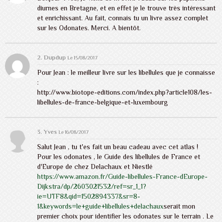
diurnes en Bretagne, et en effet je le trouve très intéressant
et enrichissant. Au fait, connais tu un livre assez complet
sur les Odonates. Merci. A bientôt.
2.
Dupdup
Le 15/08/2017
Pour Jean : le meilleur livre sur les libellules que je connaisse
:
http://www.biotope-editions.com/index.php?article108/les-
libellules-de-france-belgique-et-luxembourg
3. Yves
Le 16/08/2017
Salut Jean , tu t'es fait un beau cadeau avec cet atlas !
Pour les odonates , le Guide des libellules de France et
d'Europe de chez Delachaux et Niestlé
https://www.amazon.fr/Guide-libellules-France-dEurope-
Dijkstra/dp/2603021532/ref=sr_1_1?
ie=UTF8&qid=1502894337&sr=8-
1&keywords=le+guide+libellules+delachaux
serait mon
premier choix pour identifier les odonates sur le terrain . Le